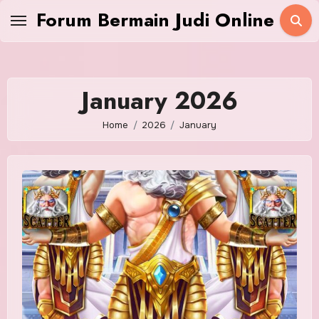
Skip
Forum Bermain Judi Online
to
content
January 2026
Home
2026
January