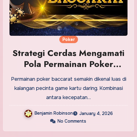
Poker
Strategi Cerdas Mengamati
Pola Permainan Poker
Baccarat
Permainan poker baccarat semakin dikenal luas di
kalangan pecinta game kartu daring. Kombinasi
antara kecepatan…
Benjamin Robinson
January 4, 2026
No Comments