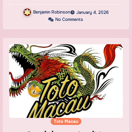
Benjamin Robinson
January 4, 2026
No Comments
Toto Macau