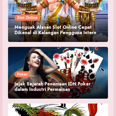
Slot Online
Menguak Alasan Slot Online Cepat
Dikenal di Kalangan Pengguna Internet
Indonesia
Poker
Jejak Sejarah Penamaan IDN Poker
dalam Industri Permainan