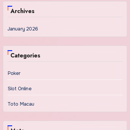
Archives
January 2026
Categories
Poker
Slot Online
Toto Macau