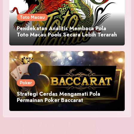
Toto Macau
Pendekatan Analitis Membaca Pola
Toto Macau Pools Secara Lebih Terarah
Poker
Strategi Cerdas Mengamati Pola
Permainan Poker Baccarat