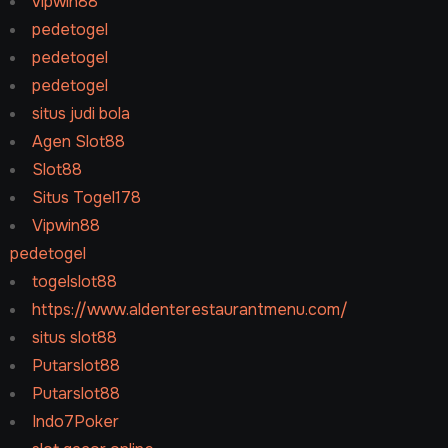
vipwin88
pedetogel
pedetogel
pedetogel
situs judi bola
Agen Slot88
Slot88
Situs Togel178
Vipwin88
pedetogel
togelslot88
https://www.aldenterestaurantmenu.com/
situs slot88
Putarslot88
Putarslot88
Indo7Poker