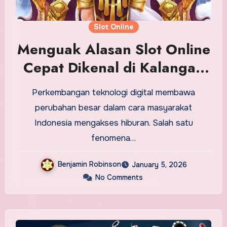
Slot Online
Menguak Alasan Slot Online
Cepat Dikenal di Kalangan
Pengguna Internet Indonesia
Perkembangan teknologi digital membawa
perubahan besar dalam cara masyarakat
Indonesia mengakses hiburan. Salah satu
fenomena…
Benjamin Robinson
January 5, 2026
No Comments