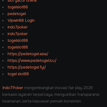
slot gacor online
togelslot88
pedetogel
Vipwin88 Login
indo7poker
indo7poker
togelslot88
togelslot88
https://pedetogel.asia/
https://www.pedetogel.icu/
https://pedetogel.fyi/
togel slot88
Indo7Poker
mengembangkan inovasi fair play 2026
berbasis layanan terpercaya, menguatkan transparansi,
keamanan, serta kepuasan pemain konsisten.