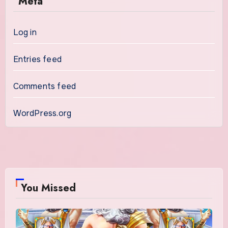
Meta
Log in
Entries feed
Comments feed
WordPress.org
You Missed