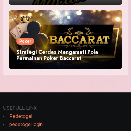
Poker
Strategi Cerdas Mengamati Pola
Permainan Poker Baccarat
USEFULL LINK
Pedetogel
pedetogel login