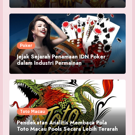
Indonesia
Poker
Jejak Sejarah Penamaan IDN Poker
dalam Industri Permainan
Toto Macau
Pendekatan Analitis Membaca Pola
Toto Macau Pools Secara Lebih Terarah