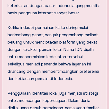
keterkaitan dengan pasar Indonesia yang memiliki
basis pengguna internet sangat besar.
Ketika industri permainan kartu daring mulai
berkembang pesat, banyak pengembang melihat
peluang untuk menciptakan platform yang dekat
dengan karakter pemain lokal. Nama IDN dipilih
untuk mencerminkan kedekatan tersebut,
sekaligus menjadi penanda bahwa layanan ini
dirancang dengan mempertimbangkan preferensi
dan kebiasaan pemain di Indonesia.
Penggunaan identitas lokal juga menjadi strategi
untuk membangun kepercayaan. Dalam dunia
digital yang penuh persaingan, nama yang familiar