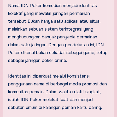
Nama IDN Poker kemudian menjadi identitas
kolektif yang mewakili jaringan permainan
tersebut. Bukan hanya satu aplikasi atau situs,
melainkan sebuah sistem terintegrasi yang
menghubungkan banyak penyedia permainan
dalam satu jaringan. Dengan pendekatan ini, IDN
Poker dikenal bukan sekadar sebagai game, tetapi
sebagai jaringan poker online.
Identitas ini diperkuat melalui konsistensi
penggunaan nama di berbagai media promosi dan
komunitas pemain. Dalam waktu relatif singkat,
istilah IDN Poker melekat kuat dan menjadi
sebutan umum di kalangan pemain kartu daring.