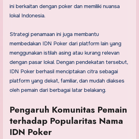
ini berkaitan dengan poker dan memiliki nuansa
lokal Indonesia.
Strategi penamaan ini juga membantu
membedakan IDN Poker dari platform lain yang
menggunakan istilah asing atau kurang relevan
dengan pasar lokal. Dengan pendekatan tersebut,
IDN Poker berhasil menciptakan citra sebagai
platform yang dekat, familiar, dan mudah diakses
oleh pemain dari berbagai latar belakang.
Pengaruh Komunitas Pemain
terhadap Popularitas Nama
IDN Poker