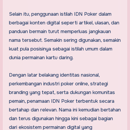
Selain itu, penggunaan istilah IDN Poker dalam
berbagai konten digital seperti artikel, ulasan, dan
panduan bermain turut memperluas jangkauan
nama tersebut. Semakin sering digunakan, semakin
kuat pula posisinya sebagai istilah umum dalam
dunia permainan kartu daring.
Dengan latar belakang identitas nasional,
perkembangan industri poker online, strategi
branding yang tepat, serta dukungan komunitas
pemain, penamaan IDN Poker terbentuk secara
bertahap dan relevan. Nama ini kemudian bertahan
dan terus digunakan hingga kini sebagai bagian
dari ekosistem permainan digital yang