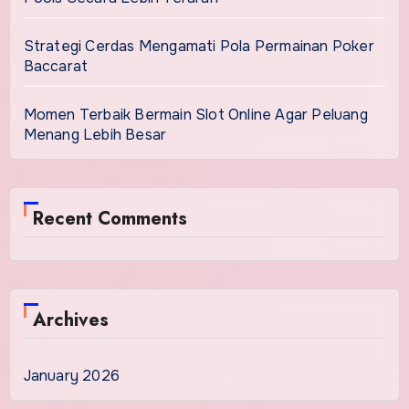
Strategi Cerdas Mengamati Pola Permainan Poker
Baccarat
Momen Terbaik Bermain Slot Online Agar Peluang
Menang Lebih Besar
Recent Comments
Archives
January 2026