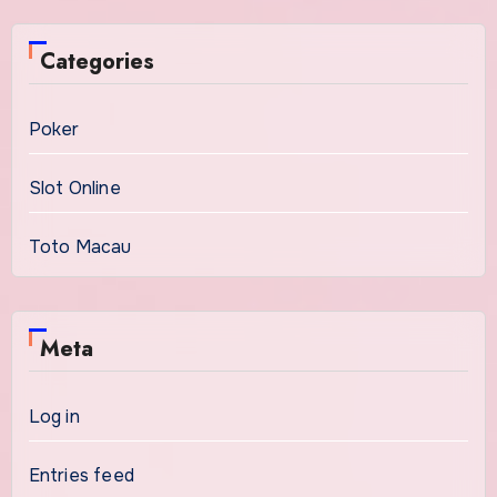
Categories
Poker
Slot Online
Toto Macau
Meta
Log in
Entries feed