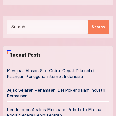
Search
for:
Recent Posts
Menguak Alasan Slot Online Cepat Dikenal di
Kalangan Pengguna Internet Indonesia
Jejak Sejarah Penamaan IDN Poker dalam Industri
Permainan
Pendekatan Analitis Membaca Pola Toto Macau
Pools Secara Lebih Terarah