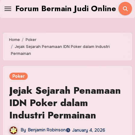
Skip
Forum Bermain Judi Online
to
content
Home
Poker
Jejak Sejarah Penamaan IDN Poker dalam Industri
Permainan
Poker
Jejak Sejarah Penamaan
IDN Poker dalam
Industri Permainan
By
Benjamin Robinson
January 4, 2026